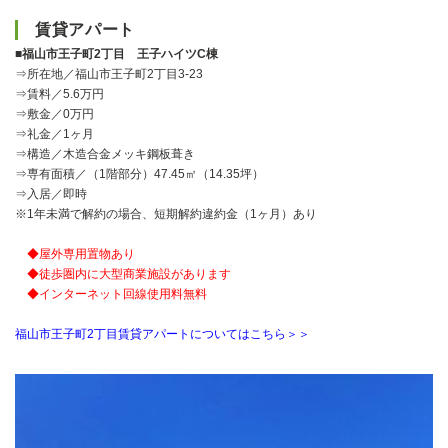
賃貸アパート
■福山市王子町2丁目 王子ハイツC棟
⇒所在地／福山市王子町2丁目3-23
⇒賃料／5.6万円
⇒敷金／0万円
⇒礼金／1ヶ月
⇒構造／木造合金メッキ鋼板葺き
⇒専有面積／（1階部分）47.45㎡（14.35坪）
⇒入居／即時
※1年未満で解約の場合、短期解約違約金（1ヶ月）あり
◆屋外専用置物あり
◆徒歩圏内に大型商業施設があります
◆インターネット回線使用料無料
福山市王子町2丁目賃貸アパートについてはこちら＞＞