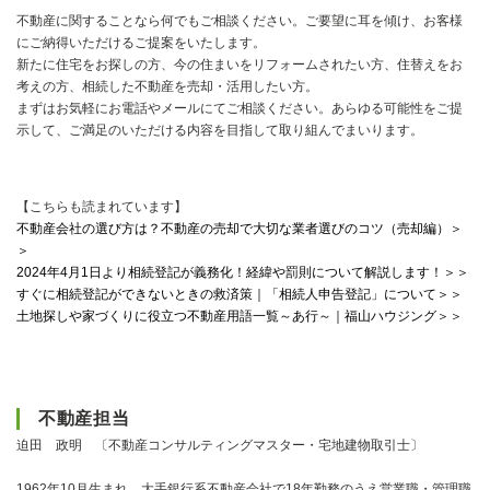
不動産に関することなら何でもご相談ください。ご要望に耳を傾け、お客様
にご納得いただけるご提案をいたします。
新たに住宅をお探しの方、今の住まいをリフォームされたい方、住替えをお
考えの方、相続した不動産を売却・活用したい方。
まずはお気軽にお電話やメールにてご相談ください。あらゆる可能性をご提
示して、ご満足のいただける内容を目指して取り組んでまいります。
【こちらも読まれています】
不動産会社の選び方は？不動産の売却で大切な業者選びのコツ（売却編）＞
＞
2024年4月1日より相続登記が義務化！経緯や罰則について解説します！＞＞
すぐに相続登記ができないときの救済策｜「相続人申告登記」について＞＞
土地探しや家づくりに役立つ不動産用語一覧～あ行～｜福山ハウジング＞＞
不動産担当
迫田 政明 〔不動産コンサルティングマスター・宅地建物取引士〕
1962年10月生まれ。大手銀行系不動産会社で18年勤務のうえ営業職・管理職