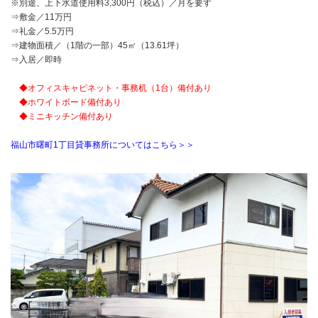
※別途、上下水道使用料3,300円（税込）／月を要す
⇒敷金／11万円
⇒礼金／5.5万円
⇒建物面積／（1階の一部）45㎡（13.61坪）
⇒入居／即時
◆オフィスキャビネット・事務机（1台）備付あり
◆ホワイトボード備付あり
◆ミニキッチン備付あり
福山市曙町1丁目貸事務所についてはこちら＞＞