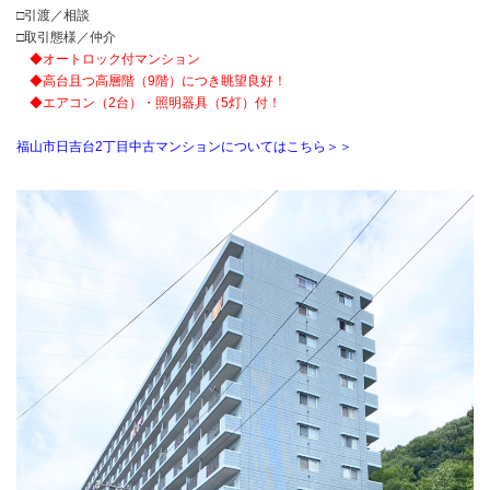
□引渡／相談
□取引態様／仲介
◆オートロック付マンション
◆高台且つ高層階（9階）につき眺望良好！
◆エアコン（2台）・照明器具（5灯）付！
福山市日吉台2丁目中古マンションについてはこちら＞＞