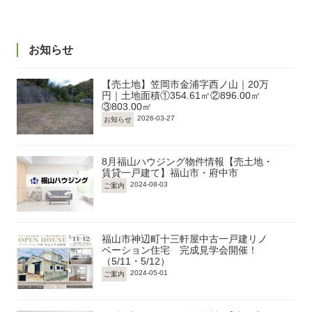
お知らせ
【売土地】笠岡市金浦字西ノ山｜20万
円｜土地面積①354.61㎡②896.00㎡
③803.00㎡
2026-03-27
お知らせ
8月福山ハウジング物件情報【売土地・
賃貸一戸建て】福山市・府中市
2024-08-03
ご案内
福山市神辺町十三軒屋中古一戸建リノ
ベーション住宅 完成見学会開催！
（5/11・5/12）
2024-05-01
ご案内