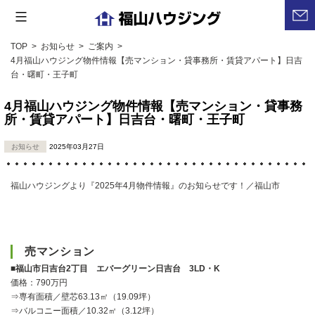
コ
福
ン
山
ハ
テ
TOP
>
お知らせ
>
ご案内
>
ウ
4月福山ハウジング物件情報【売マンション・貸事務所・賃貸アパート】日吉
ン
ジ
台・曙町・王子町
ツ
ン
グ
へ
4月福山ハウジング物件情報【売マンション・貸事務
所・賃貸アパート】日吉台・曙町・王子町
ス
キ
お知らせ
2025年03月27日
ッ
プ
福山ハウジングより『2025年4月物件情報』のお知らせです！／福山市
売マンション
■福山市日吉台2丁目 エバーグリーン日吉台 3LD・K
価格：790万円
⇒専有面積／壁芯63.13㎡（19.09坪）
⇒バルコニー面積／10.32㎡（3.12坪）