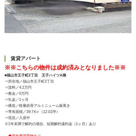
賃貸アパート
※※こちらの物件は成約済みとなりました※※
■福山市王子町2丁目 王子ハイツA棟
⇒所在地／福山市王子町2丁目
⇒賃料／4.2万円
⇒敷金／0万円
⇒礼金／1ヶ月
⇒構造／軽量鉄骨アルミニューム板葺き
⇒専有面積／39.74㎡（12.02坪）
⇒現況／入居中
※1年未満で解約の場合、短期解約違約金（1ヶ月）あり