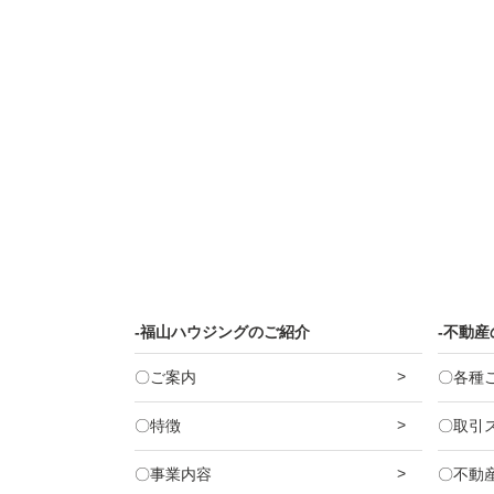
-福山ハウジングのご紹介
-不動
〇ご案内
〇各種
〇特徴
〇取引
〇事業内容
〇不動