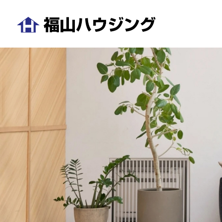
コ
ン
テ
福
ン
山
ツ
ハ
へ
ウ
ス
ジ
キ
ン
ッ
グ
プ