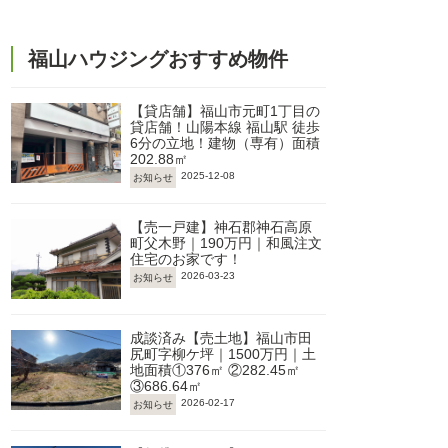
福山ハウジングおすすめ物件
【貸店舗】福山市元町1丁目の
貸店舗！山陽本線 福山駅 徒歩
6分の立地！建物（専有）面積
202.88㎡
2025-12-08
お知らせ
【売一戸建】神石郡神石高原
町父木野｜190万円｜和風注文
住宅のお家です！
2026-03-23
お知らせ
成談済み【売土地】福山市田
尻町字柳ケ坪｜1500万円｜土
地面積①376㎡ ②282.45㎡
③686.64㎡
2026-02-17
お知らせ