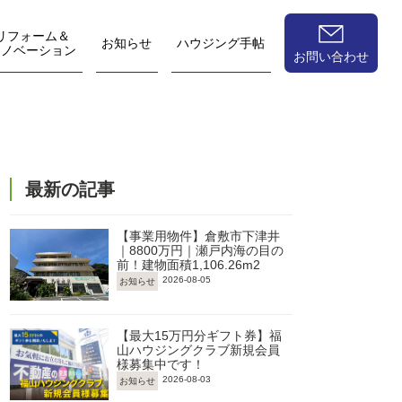
リフォーム＆
お知らせ
ハウジング手帖
リノベーション
お問い合わせ
最新の記事
【事業用物件】倉敷市下津井
｜8800万円｜瀬戸内海の目の
前！建物面積1,106.26m2
2026-08-05
お知らせ
【最大15万円分ギフト券】福
山ハウジングクラブ新規会員
様募集中です！
2026-08-03
お知らせ