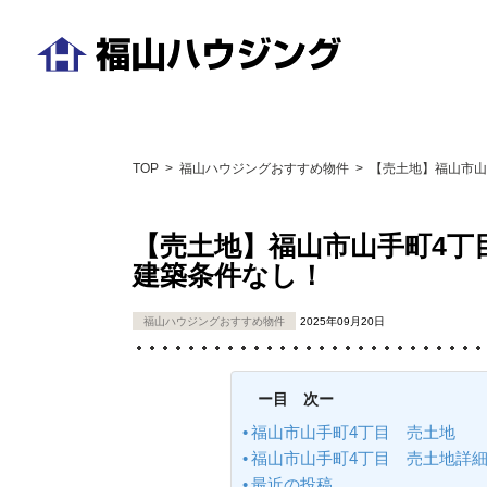
コ
ン
テ
福
ン
山
ツ
ハ
へ
TOP
>
福山ハウジングおすすめ物件
>
【売土地】福山市山
ウ
ス
ジ
キ
【売土地】福山市山手町4丁
ン
ッ
建築条件なし！
グ
プ
福山ハウジングおすすめ物件
2025年09月20日
ー目 次ー
福山市山手町4丁目 売土地
福山市山手町4丁目 売土地詳
最近の投稿