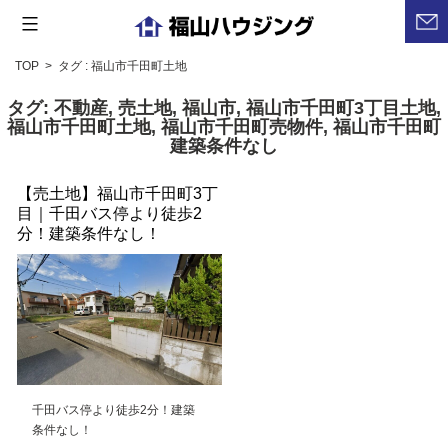
コ
福
ン
山
ハ
テ
TOP
>
タグ : 福山市千田町土地
ウ
ン
ジ
タグ:
不動産
,
売土地
,
福山市
,
福山市千田町3丁目土地
,
ツ
福山市千田町土地
,
福山市千田町売物件
,
福山市千田町
ン
建築条件なし
グ
へ
ス
【売土地】福山市千田町3丁
キ
目｜千田バス停より徒歩2
ッ
分！建築条件なし！
プ
千田バス停より徒歩2分！建築
条件なし！