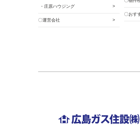
〇物件
・庄原ハウジング
〇おす
〇運営会社