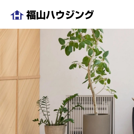
コ
ン
テ
福
ン
山
ツ
ハ
へ
ウ
ス
ジ
キ
ン
ッ
グ
プ